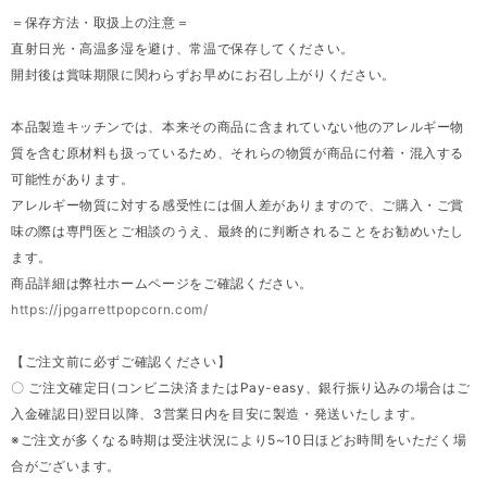
＝保存方法・取扱上の注意＝
直射日光・高温多湿を避け、常温で保存してください。
開封後は賞味期限に関わらずお早めにお召し上がりください。
本品製造キッチンでは、本来その商品に含まれていない他のアレルギー物
質を含む原材料も扱っているため、それらの物質が商品に付着・混入する
可能性があります。
アレルギー物質に対する感受性には個人差がありますので、ご購入・ご賞
味の際は専門医とご相談のうえ、最終的に判断されることをお勧めいたし
ます。
商品詳細は弊社ホームページをご確認ください。
https://jpgarrettpopcorn.com/
【ご注文前に必ずご確認ください】
〇 ご注文確定日(コンビニ決済またはPay-easy、銀行振り込みの場合はご
入金確認日)翌日以降、3営業日内を目安に製造・発送いたします。
※ご注文が多くなる時期は受注状況により5~10日ほどお時間をいただく場
合がございます。