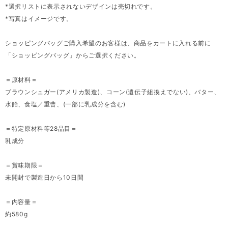
*選択リストに表示されないデザインは売切れです。
*写真はイメージです。
ショッピングバッグご購入希望のお客様は、商品をカートに入れる前に
「ショッピングバッグ」からご選択ください。
＝原材料＝
ブラウンシュガー(アメリカ製造)、コーン(遺伝子組換えでない)、バター、
水飴、食塩／重曹、(一部に乳成分を含む)
＝特定原材料等28品目＝
乳成分
＝賞味期限＝
未開封で製造日から10日間
＝内容量＝
約580g