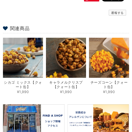
通報する
関連商品
シカゴ ミックス【クォ
キャラメルクリスプ
チーズコーン【クォー
ート缶】
【クォート缶】
ト缶】
¥1,990
¥1,990
¥1,990