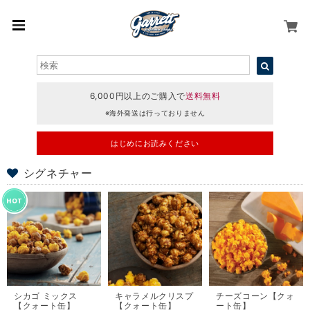
6,000円以上のご購入で
送料無料
※海外発送は行っておりません
はじめにお読みください
シグネチャー
シカゴ ミックス
キャラメルクリスプ
チーズコーン【クォ
【クォート缶】
【クォート缶】
ート缶】