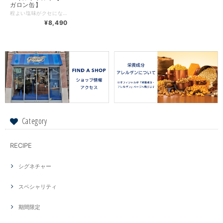
ガロン缶】
程よい塩味がクセになる！ ココナッツオイル、塩、ポップコーンの3つの材料から作られた シンプルな味わいが根強い人気を誇る”マイルド ソルト” 大容量の2ガロンサイズです。 *缶のデザインをお選びいただけます。 *選択リストに表示されないデザインは売切れです。 *写真はイメージです。 ショッピングバッグご購入希望のお客様は、商品をカートに入れる前に「ショッピングバッグ」からご選択ください。 ＝原材料＝ ココナッツオイル(フィリピン製造)、コーン(遺伝子組換えでない)、食塩／カロチノイド色素 ＝特定原材料等28品目＝ なし ＝賞味期限＝ 未開封で製造日から10日間 ＝内容量＝ 約480g ＝保存方法・取扱上の注意＝ 直射日光・高温多湿を避け、常温で保存してください。 開封後は賞味期限に関わらずお早めにお召し上がりください。 本品製造キッチンでは、本来その商品に含まれていない他のアレルギー物質を含む原材料も扱っているため、それらの物質が商品に付着・混入する可能性があります。 アレルギー物質に対する感受性には個人差がありますので、ご購入・ご賞味の際は専門医とご相談のうえ、最終的に判断されることをお勧めいたします。 商品詳細は弊社ホームページをご確認ください。 https://jpgarrettpopcorn.com/ 【ご注文前に必ずご確認ください】 〇 ご注文確定日(コンビニ決済またはPay-easy、銀行振り込みの場合はご入金確認日)翌日以降、3営業日内を目安に製造・発送いたします。 ※ご注文が多くなる時期は受注状況により5~10日ほどお時間をいただく場合がございます。 〇 お届け日指定や時間帯指定には対応しておりませんのでご了承ください。ご希望のお客様は発送通知メールの際にお知らせする伝票番号をもとにヤマト運輸へ直接お問い合わせください。 〇 少しでも出来立てを味わっていただきたいので、商品はご注文をいただいてから発送当日にお作りいたします。 〇 お支払い方法はクレジットカード決済(VISA・MasterCard・JCB・アメックス)、コンビニ決済またはPay-easy、銀行振り込み、Amazon Pay、キャリア決済がご利用いただけます。 〇 領収書発行には対応しておりませんのでご了承ください。領収書が必要な方は、BASEの購入者ヘルプページにて該当項目がございますので、ご確認いただきますようお願いいたします。 〇 熨斗・ギフトラッピング、メッセージカードには対応しておりませんのでご了承ください。 〇 返品に関して：商品に不備があった場合のみ対応させていただきます。Contactページよりご連絡をお願いいたします。 〇 キャンセルに関して：ご注文確定後のお客様の都合によるキャンセル・返品・ご注文内容の変更はお受けいたしかねますのでご了承ください。 〇 一度に30個以上の注文をご希望のお客様は別途、個別対応をさせていただきますのでContactページよりお問い合わせください。担当者よりご連絡いたします。 〇 お問い合わせに関して：平日10時~17時 お問い合わせには順次対応しております。やむを得ずお日にちをいただいてしまう場合がございますのでご了承ください。
¥8,490
Category
RECIPE
シグネチャー
スペシャリティ
期間限定