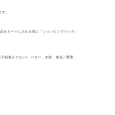
です。
商品をカートに入れる前に「ショッピングバッグ」
伝子組換えでない)、バター、水飴、食塩／重曹、