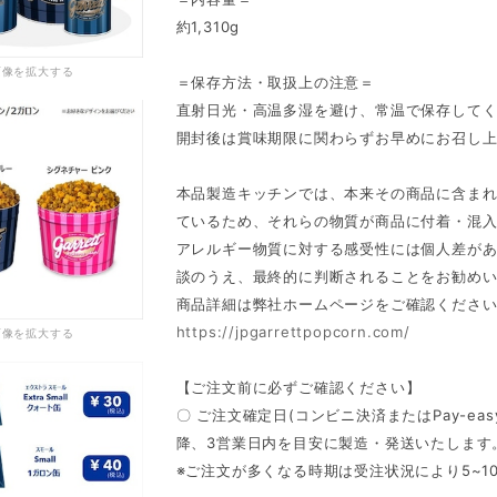
約1,310g
画像を拡大する
＝保存方法・取扱上の注意＝
直射日光・高温多湿を避け、常温で保存して
開封後は賞味期限に関わらずお早めにお召し
本品製造キッチンでは、本来その商品に含ま
ているため、それらの物質が商品に付着・混
アレルギー物質に対する感受性には個人差が
談のうえ、最終的に判断されることをお勧め
商品詳細は弊社ホームページをご確認くださ
https://jpgarrettpopcorn.com/
画像を拡大する
【ご注文前に必ずご確認ください】
〇 ご注文確定日(コンビニ決済またはPay-e
降、3営業日内を目安に製造・発送いたします
※ご注文が多くなる時期は受注状況により5~