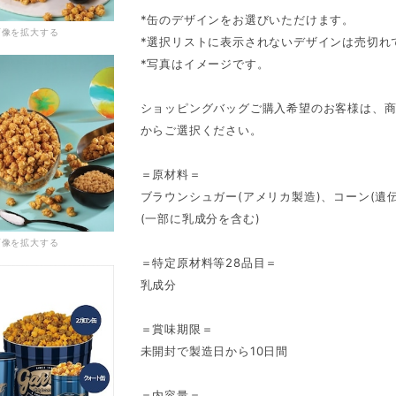
*缶のデザインをお選びいただけます。
画像を拡大する
*選択リストに表示されないデザインは売切れ
*写真はイメージです。
ショッピングバッグご購入希望のお客様は、
からご選択ください。
＝原材料＝
ブラウンシュガー(アメリカ製造)、コーン(遺
(一部に乳成分を含む)
画像を拡大する
＝特定原材料等28品目＝
乳成分
＝賞味期限＝
未開封で製造日から10日間
＝内容量＝