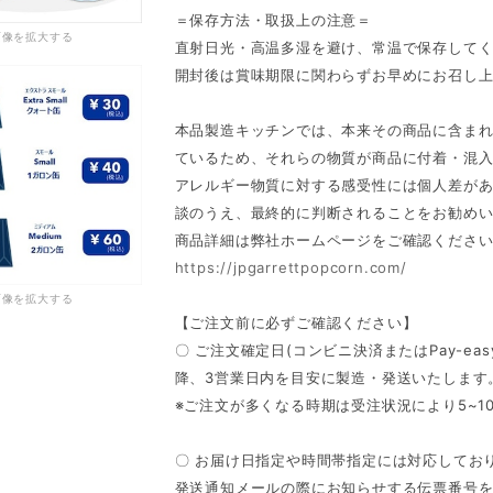
＝保存方法・取扱上の注意＝
画像を拡大する
直射日光・高温多湿を避け、常温で保存して
開封後は賞味期限に関わらずお早めにお召し
本品製造キッチンでは、本来その商品に含ま
ているため、それらの物質が商品に付着・混
アレルギー物質に対する感受性には個人差が
談のうえ、最終的に判断されることをお勧め
商品詳細は弊社ホームページをご確認くださ
https://jpgarrettpopcorn.com/
画像を拡大する
【ご注文前に必ずご確認ください】
〇 ご注文確定日(コンビニ決済またはPay-e
降、3営業日内を目安に製造・発送いたします
※ご注文が多くなる時期は受注状況により5~
〇 お届け日指定や時間帯指定には対応してお
発送通知メールの際にお知らせする伝票番号