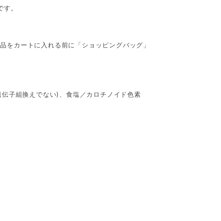
です。
商品をカートに入れる前に「ショッピングバッグ」
遺伝子組換えでない)、食塩／カロチノイド色素