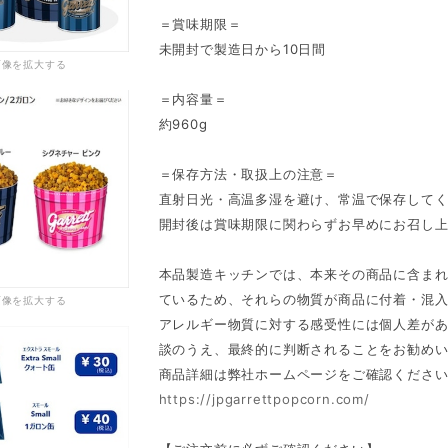
＝賞味期限＝
未開封で製造日から10日間
画像を拡大する
＝内容量＝
約960g
＝保存方法・取扱上の注意＝
直射日光・高温多湿を避け、常温で保存して
開封後は賞味期限に関わらずお早めにお召し
本品製造キッチンでは、本来その商品に含ま
ているため、それらの物質が商品に付着・混
画像を拡大する
アレルギー物質に対する感受性には個人差が
談のうえ、最終的に判断されることをお勧め
商品詳細は弊社ホームページをご確認くださ
https://jpgarrettpopcorn.com/