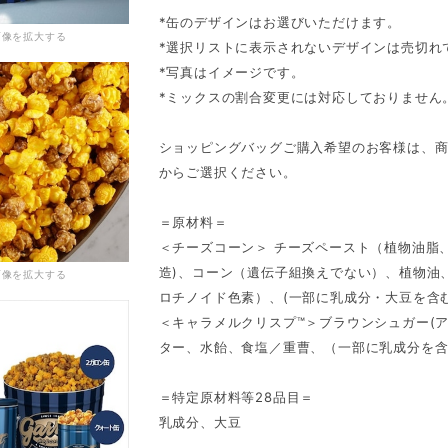
*缶のデザインはお選びいただけます。
画像を拡大する
*選択リストに表示されないデザインは売切れ
*写真はイメージです。
*ミックスの割合変更には対応しておりません
ショッピングバッグご購入希望のお客様は、
からご選択ください。
＝原材料＝
＜チーズコーン＞ チーズペースト（植物油脂
造)、コーン（遺伝子組換えでない）、植物油
画像を拡大する
ロチノイド色素）、(一部に乳成分・大豆を含
＜キャラメルクリスプ™＞ブラウンシュガー(ア
ター、水飴、食塩／重曹、（一部に乳成分を
＝特定原材料等28品目＝
乳成分、大豆