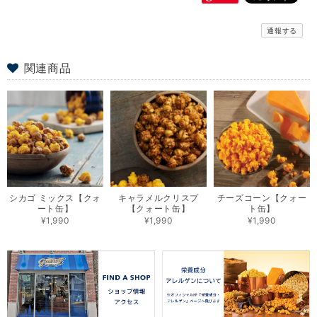
通報する
関連商品
シカゴ ミックス【クォ
キャラメルクリスプ
チーズコーン【クォー
ート缶】
【クォート缶】
ト缶】
¥1,990
¥1,990
¥1,990