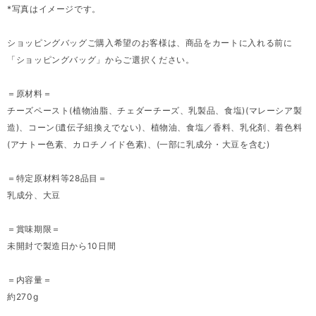
*写真はイメージです。
ショッピングバッグご購入希望のお客様は、商品をカートに入れる前に
「ショッピングバッグ」からご選択ください。
＝原材料＝
チーズペースト(植物油脂、チェダーチーズ、乳製品、食塩)(マレーシア製
造)、コーン(遺伝子組換えでない)、植物油、食塩／香料、乳化剤、着色料
(アナトー色素、カロチノイド色素)、(一部に乳成分・大豆を含む)
＝特定原材料等28品目＝
乳成分、大豆
＝賞味期限＝
未開封で製造日から10日間
＝内容量＝
約270g