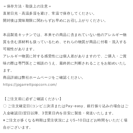
＝保存方法・取扱上の注意＝
直射日光・高温多湿を避け、常温で保存してください。
開封後は賞味期限に関わらずお早めにお召し上がりください。
本品製造キッチンでは、本来その商品に含まれていない他のアレルギー物
質を含む原材料も扱っているため、それらの物質が商品に付着・混入する
可能性があります。
アレルギー物質に対する感受性には個人差がありますので、ご購入・ご賞
味の際は専門医とご相談のうえ、最終的に判断されることをお勧めいたし
ます。
商品詳細は弊社ホームページをご確認ください。
https://jpgarrettpopcorn.com/
【ご注文前に必ずご確認ください】
〇 ご注文確定日(コンビニ決済またはPay-easy、銀行振り込みの場合はご
入金確認日)翌日以降、3営業日内を目安に製造・発送いたします。
※ご注文が多くなる時期は受注状況により5~10日ほどお時間をいただく場
合がございます。