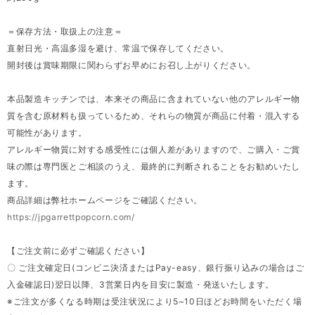
＝保存方法・取扱上の注意＝
直射日光・高温多湿を避け、常温で保存してください。
開封後は賞味期限に関わらずお早めにお召し上がりください。
本品製造キッチンでは、本来その商品に含まれていない他のアレルギー物
質を含む原材料も扱っているため、それらの物質が商品に付着・混入する
可能性があります。
アレルギー物質に対する感受性には個人差がありますので、ご購入・ご賞
味の際は専門医とご相談のうえ、最終的に判断されることをお勧めいたし
ます。
商品詳細は弊社ホームページをご確認ください。
https://jpgarrettpopcorn.com/
【ご注文前に必ずご確認ください】
〇 ご注文確定日(コンビニ決済またはPay-easy、銀行振り込みの場合はご
入金確認日)翌日以降、3営業日内を目安に製造・発送いたします。
※ご注文が多くなる時期は受注状況により5~10日ほどお時間をいただく場