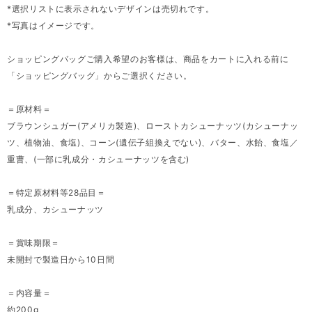
*選択リストに表示されないデザインは売切れです。
*写真はイメージです。
ショッピングバッグご購入希望のお客様は、商品をカートに入れる前に
「ショッピングバッグ」からご選択ください。
＝原材料＝
ブラウンシュガー(アメリカ製造)、ローストカシューナッツ(カシューナッ
ツ、植物油、食塩)、コーン(遺伝子組換えでない)、バター、水飴、食塩／
重曹、(一部に乳成分・カシューナッツを含む)
＝特定原材料等28品目＝
乳成分、カシューナッツ
＝賞味期限＝
未開封で製造日から10日間
＝内容量＝
約200g